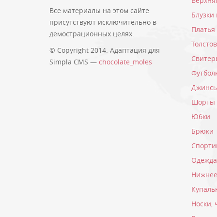
Верхня
Все материалы на этом сайте
Блузки
присутствуют исключительно в
Платья
демострационных целях.
Толсто
© Copyright 2014. Адаптация для
Свитер
Simpla CMS —
chocolate_moles
Футбол
Джинс
Шорты
Юбки
Брюки
Спорти
Одежда
Нижнее
Купаль
Носки, 