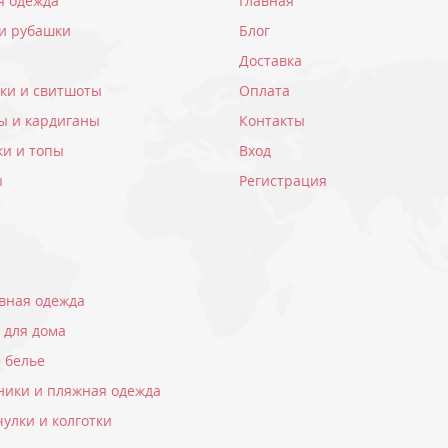
я одежда
Главная
 и рубашки
Блог
Доставка
вки и свитшоты
Оплата
ы и кардиганы
Контакты
ки и топы
Вход
ы
Регистрация
вная одежда
 для дома
 белье
ники и пляжная одежда
чулки и колготки