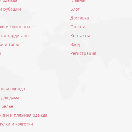
я одежда
Главная
 и рубашки
Блог
Доставка
вки и свитшоты
Оплата
ы и кардиганы
Контакты
ки и топы
Вход
ы
Регистрация
вная одежда
 для дома
 белье
ники и пляжная одежда
чулки и колготки