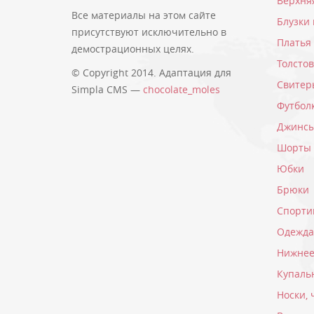
Верхня
Все материалы на этом сайте
Блузки
присутствуют исключительно в
Платья
демострационных целях.
Толсто
© Copyright 2014. Адаптация для
Свитер
Simpla CMS —
chocolate_moles
Футбол
Джинс
Шорты
Юбки
Брюки
Спорти
Одежда
Нижнее
Купаль
Носки, 