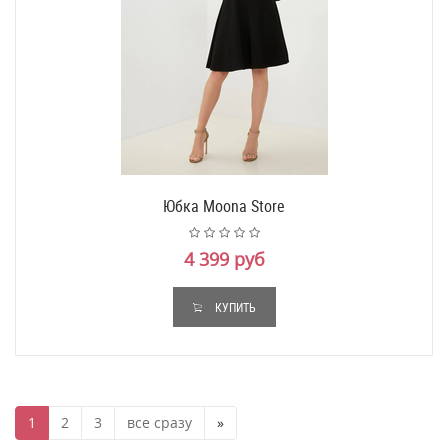
Юбка Moona Store
4 399 руб
КУПИТЬ
1
2
3
все сразу
»