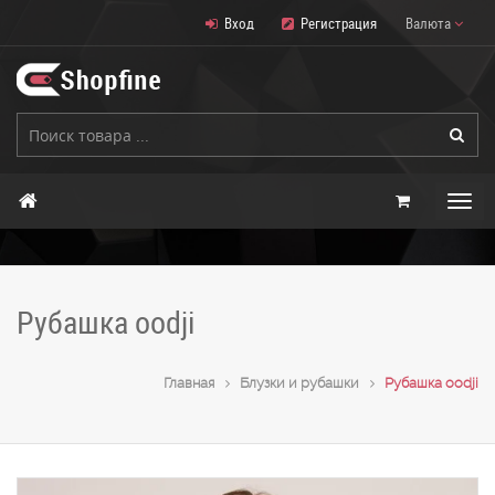
Вход
Регистрация
Валюта
Рубашка oodji
Главная
Блузки и рубашки
Рубашка oodji