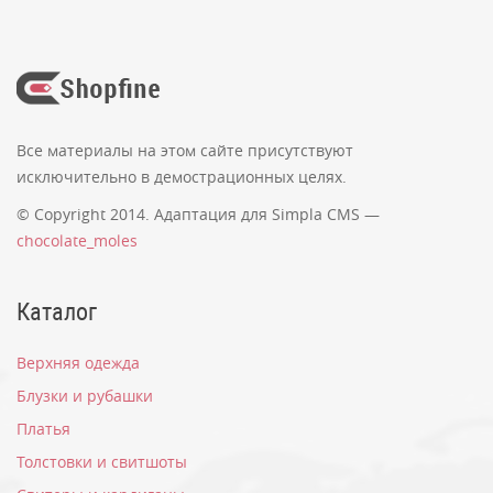
Удивительно, но никто не оставил ни одного
отзыва. Вы можете стать первым!
*
Имя:
Все материалы на этом сайте присутствуют
исключительно в демострационных целях.
© Copyright 2014. Адаптация для Simpla CMS —
*
chocolate_moles
Введите код с картинки:
Каталог
Комментарий:
Верхняя одежда
Блузки и рубашки
Платья
Толстовки и свитшоты