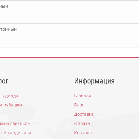
ный
L
отонный
 отзыва. Вы можете стать первым!
лог
Информация
*
Введите код с картинки:
я одежда
Главная
 и рубашки
Блог
Доставка
вки и свитшоты
Оплата
ы и кардиганы
Контакты