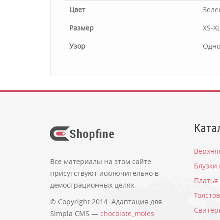
Цвет
Зеле
Размер
XS-X
Узор
Одн
Удивительно, но никто не оставил ни одного
Ката
*
Имя:
Верхня
Все материалы на этом сайте
Блузки
присутствуют исключительно в
Платья
демострационных целях.
Комментарий:
Толсто
© Copyright 2014. Адаптация для
Свитер
Simpla CMS —
chocolate_moles