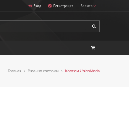
Вход
Регистрация
Валюта
Главная
Вязаные костюмы
Костюм UnicoModa