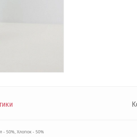
тики
К
л - 50%, Хлопок - 50%