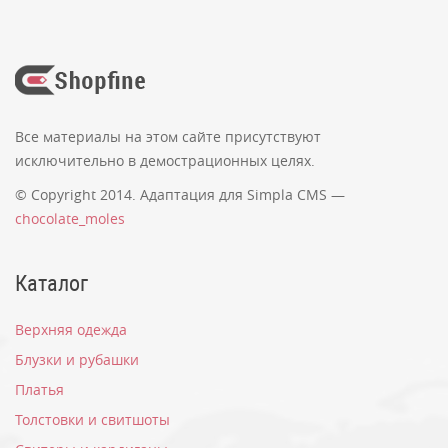
Удивительно, но никто не оставил ни одного
отзыва. Вы можете стать первым!
*
Имя:
Все материалы на этом сайте присутствуют
исключительно в демострационных целях.
© Copyright 2014. Адаптация для Simpla CMS —
*
chocolate_moles
Введите код с картинки:
Каталог
Комментарий:
Верхняя одежда
Блузки и рубашки
Платья
Толстовки и свитшоты