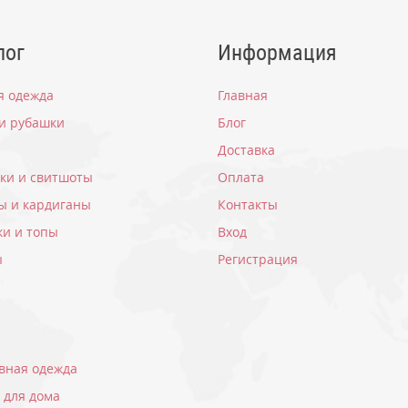
лог
Информация
я одежда
Главная
 и рубашки
Блог
Доставка
вки и свитшоты
Оплата
ы и кардиганы
Контакты
ки и топы
Вход
ы
Регистрация
вная одежда
 для дома