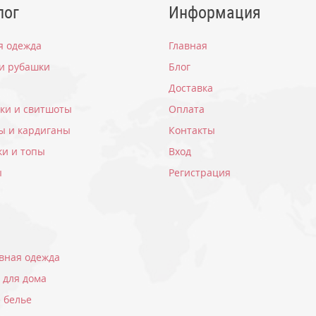
лог
Информация
я одежда
Главная
 и рубашки
Блог
Доставка
вки и свитшоты
Оплата
ы и кардиганы
Контакты
ки и топы
Вход
ы
Регистрация
вная одежда
 для дома
 белье